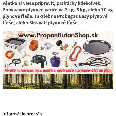
p
všetko si viete pripraviť, prakticky kdekoľvek.
r
Ponúkame plynové variče na 2 kg, 5 kg, alebo 10 kg
v
plynové fľaše. Taktiež na Probugas Easy plynové
k
y
fľaše, alebo Slovnaft plynové fľaše.
v
ý
p
i
s
u
Z
á
p
ä
Informácie pre vás