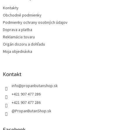
t
Kontakty
i
Obchodné podmienky
e
Podmienky ochrany osobných údajov
Doprava a platba
Reklamácia tovaru
Orgán dozoru a dohľadu
Moja objednávka
Kontakt
info
@
propanbutanshop.sk
+421 907 477 286
+421 907 477 286
@PropanButanShop.sk
Facebook