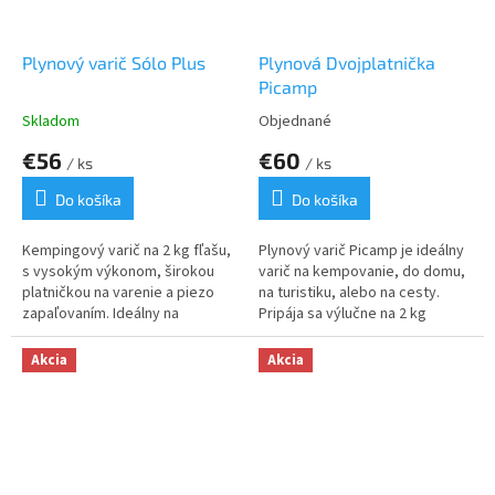
Plynový varič Sólo Plus
Plynová Dvojplatnička
Picamp
Skladom
Objednané
€56
€60
/ ks
/ ks
Do košíka
Do košíka
Kempingový varič na 2 kg fľašu,
Plynový varič Picamp je ideálny
s vysokým výkonom, širokou
varič na kempovanie, do domu,
platničkou na varenie a piezo
na turistiku, alebo na cesty.
zapaľovaním. Ideálny na
Pripája sa výlučne na 2 kg
kempovanie, dovolenku, alebo
plynovú fľašu. Plynová fľaša NIE
do domácnosti.
JE súčasťou balenia.
Akcia
Akcia