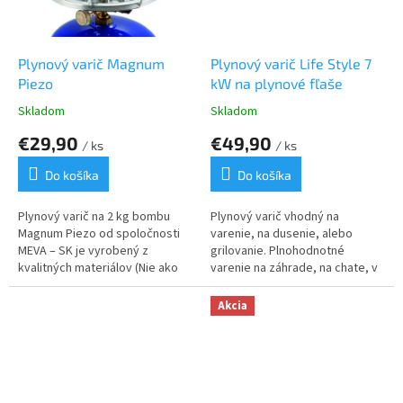
Plynový varič Magnum
Plynový varič Life Style 7
Piezo
kW na plynové fľaše
Skladom
Skladom
€29,90
€49,90
/ ks
/ ks
Do košíka
Do košíka
Plynový varič na 2 kg bombu
Plynový varič vhodný na
Magnum Piezo od spoločnosti
varenie, na dusenie, alebo
MEVA – SK je vyrobený z
grilovanie. Plnohodnotné
kvalitných materiálov (Nie ako
varenie na záhrade, na chate, v
tie napodobeniny za pár eur) s
predajnom stánku, v kempe,
výkonom 2,1 kW. Je vybavený
alebo na firemnej akcii.
Akcia
piezo zapaľovaním a praktickým
uškom.
PLYNOVÁ FĽAŠA NIE JE
SÚČASŤOU BALENIA.