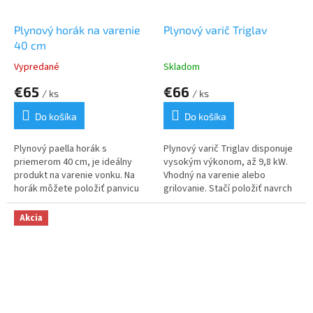
Plynový horák na varenie
Plynový varič Triglav
40 cm
Vypredané
Skladom
€65
€66
/ ks
/ ks
Do košíka
Do košíka
Plynový paella horák s
Plynový varič Triglav disponuje
priemerom 40 cm, je ideálny
vysokým výkonom, až 9,8 kW.
produkt na varenie vonku. Na
Vhodný na varenie alebo
horák môžete položiť panvicu
grilovanie. Stačí položiť navrch
alebo grilovaciu dosku.
platňu na grilovanie. Sada na
pripojenie v cene.
Akcia