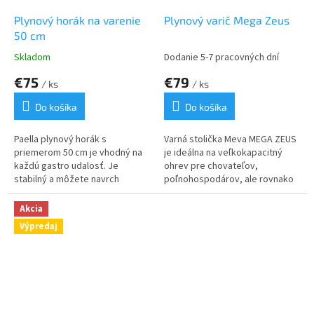
Plynový horák na varenie
Plynový varič Mega Zeus
50 cm
Skladom
Dodanie 5-7 pracovných dní
€75
€79
/ ks
/ ks
Do košíka
Do košíka
Paella plynový horák s
Varná stolička Meva MEGA ZEUS
priemerom 50 cm je vhodný na
je ideálna na veľkokapacitný
každú gastro udalosť. Je
ohrev pre chovateľov,
stabilný a môžete navrch
poľnohospodárov, ale rovnako
položiť panvicu, alebo platňu na
je praktickým pomocníkom
grilovanie.
v domácnosti, na varenie,
Akcia
grilovanie, alebo na zabíjačke.
Výpredaj