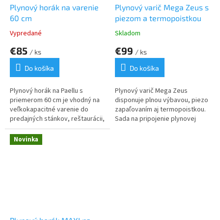
Plynový horák na varenie
Plynový varič Mega Zeus s
60 cm
piezom a termopoistkou
Vypredané
Skladom
€85
€99
/ ks
/ ks
Do košíka
Do košíka
Plynový horák na Paellu s
Plynový varič Mega Zeus
priemerom 60 cm je vhodný na
disponuje plnou výbavou, piezo
veľkokapacitné varenie do
zapaľovaním aj termopoistkou.
predajných stánkov, reštaurácii,
Sada na pripojenie plynovej
alebo na streetfood.
fľaše je v cene produktu.
Novinka