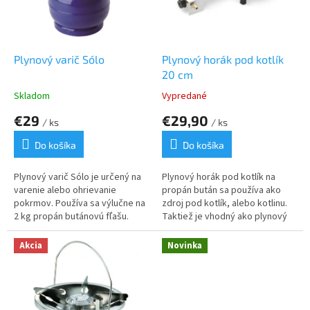
u
p
k
r
t
o
o
d
Plynový varič Sólo
Plynový horák pod kotlík
v
u
20 cm
k
Skladom
Vypredané
t
€29
€29,90
o
/ ks
/ ks
v
Do košíka
Do košíka
Plynový varič Sólo je určený na
Plynový horák pod kotlík na
varenie alebo ohrievanie
propán bután sa používa ako
pokrmov. Používa sa výlučne na
zdroj pod kotlík, alebo kotlinu.
2 kg propán butánovú fľašu.
Taktiež je vhodný ako plynový
Varič je vyrobený z veľmi
varič na varenie, alebo
kvalitných materiálov a je veľmi
grilovanie. Je ľahký, skladný a
Akcia
Novinka
odolný.
jednoducho sa používa.