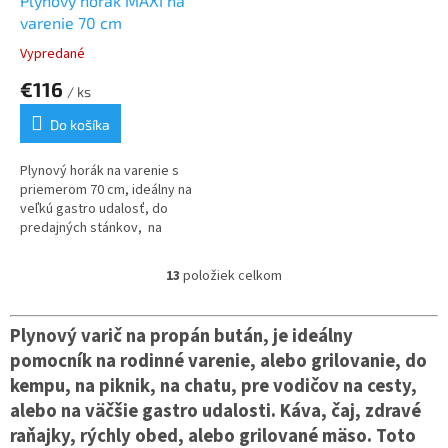
Plynový horák MAXI na
varenie 70 cm
Vypredané
€116
/ ks
Do košíka
Plynový horák na varenie s
priemerom 70 cm, ideálny na
veľkú gastro udalosť, do
predajných stánkov, na
streetfood, do predajných
stánkov a pod. V našej ponuke
13
položiek celkom
O
nájdete aj adekvátnu panvicu s
v
priemerom 90 cm, ktorá je
l
určená na tento plynový horák.
Plynový varič na propán bután, je ideálny
á
pomocník na rodinné varenie, alebo grilovanie, do
d
a
kempu, na piknik, na chatu, pre vodičov na cesty,
c
alebo na väčšie gastro udalosti. Káva, čaj, zdravé
i
raňajky, rýchly obed, alebo grilované mäso. Toto
e