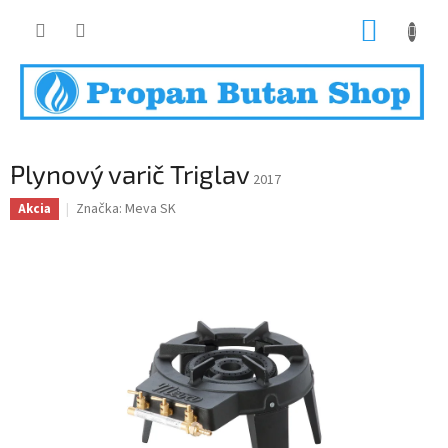
Prejsť
NÁKUP
na
obsah
KOŠÍK
Plynový varič Triglav
2017
Značka:
Meva SK
Akcia