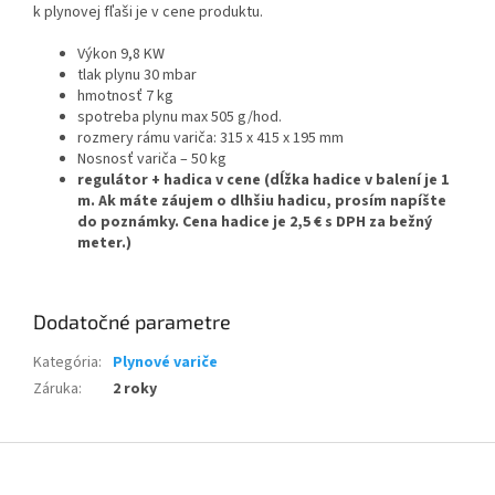
k plynovej fľaši je v cene produktu.
Výkon 9,8 KW
tlak plynu 30 mbar
hmotnosť 7 kg
spotreba plynu max 505 g/hod.
rozmery rámu variča: 315 x 415 x 195 mm
Nosnosť variča – 50 kg
regulátor + hadica v cene (dĺžka hadice v balení je 1
m. Ak máte záujem o dlhšiu hadicu, prosím napíšte
do poznámky. Cena hadice je 2,5 € s DPH za bežný
meter.)
Dodatočné parametre
Kategória
:
Plynové variče
Záruka
:
2 roky
Z
á