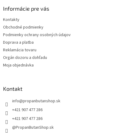
p
ä
Informácie pre vás
t
Kontakty
i
Obchodné podmienky
e
Podmienky ochrany osobných údajov
Doprava a platba
Reklamácia tovaru
Orgán dozoru a dohľadu
Moja objednávka
Kontakt
info
@
propanbutanshop.sk
+421 907 477 286
+421 907 477 286
@PropanButanShop.sk