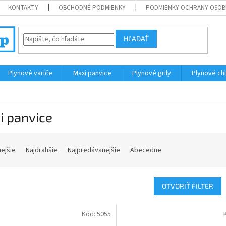
KONTAKTY
OBCHODNÉ PODMIENKY
PODMIENKY OCHRANY OSOB
HĽADAŤ
Plynové variče
Maxi panvice
Plynové grily
Plynové ch
i panvice
nejšie
Najdrahšie
Najpredávanejšie
Abecedne
OTVORIŤ FILTER
Kód:
5055