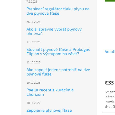
7.2.2026
Prepínací regulátor tlaku plynu na
dve plynové fľaše
26.11.2025
Ako si správne vybrať plynový
ohrievač.
13.10.2025
Slovnaft plynové fľaše a Probugas
Smal
Clip on s výstupom na závit?
11.10.2025
Ako zapojiť jeden spotrebič na dve
plynové fľaše.
€33
10.10.2025
Paella recept s kuracím a
Smalto
Chorizom
lešten
Panvic
18.11.2022
dno, č
Zapojenie plynovej fľaše
teplot