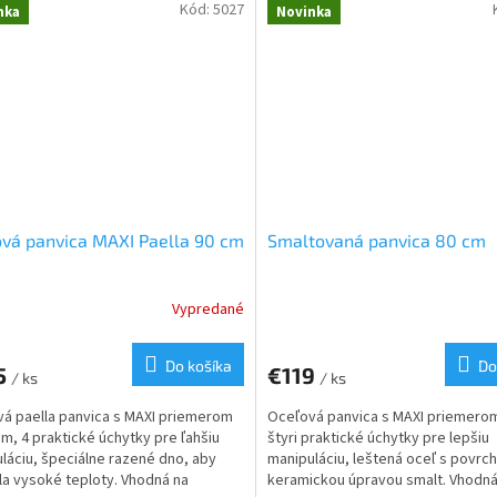
predajného stánku. Vhodná na vare
Kód:
5027
nka
Novinka
opekanie.
vá panvica MAXI Paella 90 cm
Smaltovaná panvica 80 cm
Vypredané
Do košíka
Do
5
€119
/ ks
/ ks
á paella panvica s MAXI priemerom
Oceľová panvica s MAXI priemero
cm, 4 praktické úchytky pre ľahšiu
štyri praktické úchytky pre lepšiu
láciu, špeciálne razené dno, aby
manipuláciu, leštená oceľ s povrc
la vysoké teploty. Vhodná na
keramickou úpravou smalt. Vhodná