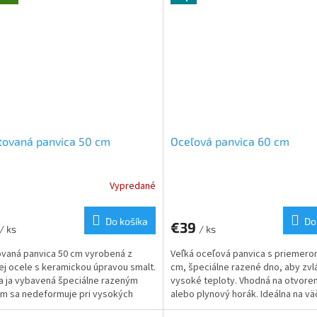
tovaná panvica 50 cm
Oceľová panvica 60 cm
Vypredané
Do košíka
Do
€39
/ ks
/ ks
vaná panvica 50 cm vyrobená z
Veľká oceľová panvica s priemero
ej ocele s keramickou úpravou smalt.
cm, špeciálne razené dno, aby zvl
a ja vybavená špeciálne razeným
vysoké teploty. Vhodná na otvore
ím sa nedeformuje pri vysokých
alebo plynový horák. Ideálna na vä
ách.
gastro udalosti, rodinné akcie, al