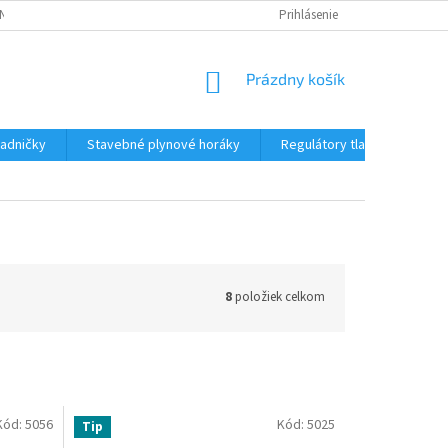
NÝCH ÚDAJOV
DOPRAVA A PLATBA
REKLAMÁCIA TOVARU
Prihlásenie
OR
NÁKUPNÝ
Prázdny košík
KOŠÍK
ladničky
Stavebné plynové horáky
Regulátory tlaku plynu
8
položiek celkom
Kód:
5056
Kód:
5025
Tip