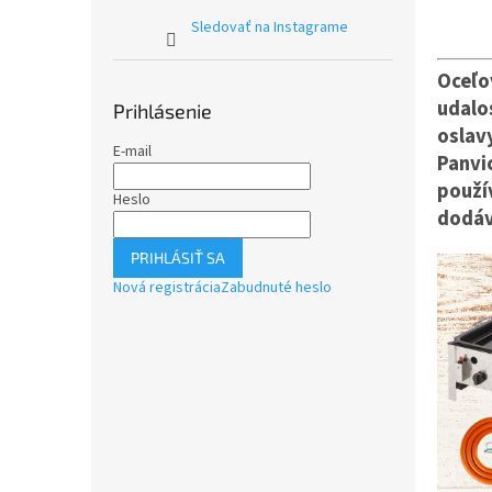
otvore
Ideáln
Sledovať na Instagrame
trhy, 
Oceľo
udalos
Prihlásenie
oslav
E-mail
Panvi
použí
Heslo
dodáv
PRIHLÁSIŤ SA
Nová registrácia
Zabudnuté heslo