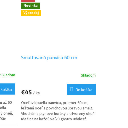
akciách, alebo v predajných gastro
Novinka
stánkoch.
Výpredaj
Smaltovaná panvica 60 cm
Skladom
Skladom
 košíka
Do košíka
€45
/ ks
m až 60
Oceľová paella panvica, priemer 60 cm,
ádla
leštená oceľ s povrchovou úpravou smalt.
ný oheň,
Vhodná na plynové horáky a otvorený oheň.
čšie
Ideálna na každú veľkú gastro udalosť.
ebo do