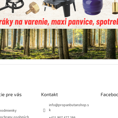
ie pre vás
Kontakt
Facebo
info
@
propanbutanshop.s
k
podmienky
ochrany osobných
+421 907 477 286