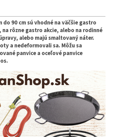
á
yť
akcie, na
m do 90 cm sú vhodné na väčšie gastro
, na rôzne gastro akcie, alebo na rodinné
 úpravy, alebo majú smaltovaný náter.
loty a nedeformovali sa. Môžu sa
ované panvice a oceľové panvice
os.