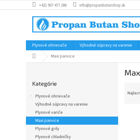
Prejsť
+421 907 477 286
info@propanbutanshop.sk
na
obsah
Plynové ohrievače
Výhodné súpravy na varenie
Domov
Maxi panvice
B
Max
o
Preskočiť
č
Kategórie
kategórie
R
n
a
ý
Najlac
Plynové ohrievače
d
p
Výhodné súpravy na varenie
e
a
n
Plynové variče
n
i
e
Maxi panvice
e
l
Plynové grily
V
p
ý
Plynové chladničky