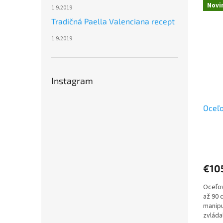
Novi
1.9.2019
Tradičná Paella Valenciana recept
1.9.2019
Instagram
Oceľo
€10
Oceľov
až 90 
manipu
zvláda