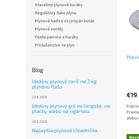
r
p
Stavebné plynové horáky
o
i
Regulátory tlaku plynu
d
s
u
Plynové hadice na propán bután
p
k
Plynové ventily
r
t
o
Paella panvice a horáky
o
d
Príslušenstvo na plyn
v
u
Pokri
k
t
Blog
o
v
Ideálny plynový varič na 2 kg
plynovú fľašu
€19
10.4.2026
Ideálny plynový gril na langoše, na
Pokrie
placky, alebo na cigánsku.
Prieme
alebo 
24.2.2026
Najlepšia plynová chladnička.
Novi