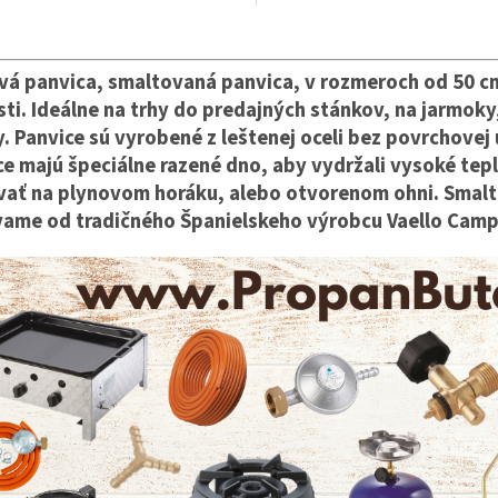
ný oheň, alebo na plynový horák.
otvorený oheň a plynový horák. M
e na prezentačné akcie, jarmoky,
špeciálne razené dno, čím môže b
O
na veľké gastro akcie.
vystavená vysokým teplotám a
v
nedeformuje sa. Ideálna na väčšie 
l
vá panvica, smaltovaná panvica, v rozmeroch od 50 c
varenie, dusenie, alebo opekanie.
á
ti. Ideálne na trhy do predajných stánkov, na jarmoky
d
y. Panvice sú vyrobené z leštenej oceli bez povrchovej
a
c
ce majú špeciálne razené dno, aby vydržali vysoké tep
i
vať na plynovom horáku, alebo otvorenom ohni. Smalt
e
ame od tradičného Španielskeho výrobcu Vaello Camp
p
r
v
k
y
v
ý
p
i
s
u