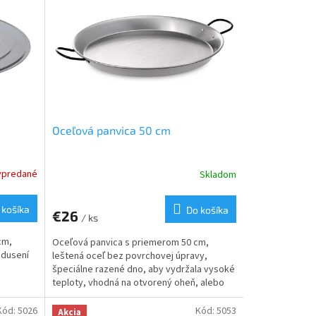
Oceľová panvica 50 cm
ypredané
Skladom
 košíka
Do košíka
€26
/ ks
cm,
Oceľová panvica s priemerom 50 cm,
 dusení
leštená oceľ bez povrchovej úpravy,
špeciálne razené dno, aby vydržala vysoké
teploty, vhodná na otvorený oheň, alebo
plynové horáky. Ideálna na varenie,
opekanie na rodinných oslavách, gastro
Kód:
5026
Kód:
5053
Akcia