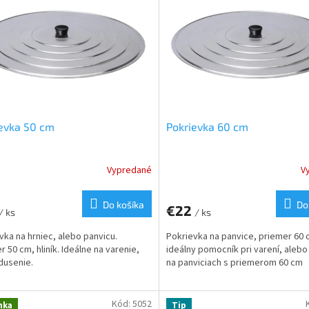
evka 50 cm
Pokrievka 60 cm
Vypredané
V
Do košíka
Do
€22
/ ks
/ ks
vka na hrniec, alebo panvicu.
Pokrievka na panvice, priemer 60 
r 50 cm, hliník. Ideálne na varenie,
ideálny pomocník pri varení, alebo
dusenie.
na panviciach s priemerom 60 cm
Kód:
5052
nka
Tip