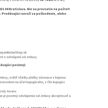
831 04 Bratislava. Nie na prevzatie na pošte!!
 Predávajúci neručí za poškodenie, alebo
PropanButanShop.sk
ent o odstúpení od zmluvy.
ávajúci povinný:
luvy, vrátiť všetky platby súvisiace s kúpnou
prevodom na účet kupujúceho, s čím kupujúci
roly tovaru.
ie je povinný odstúpenie od zmluvy akceptovať a