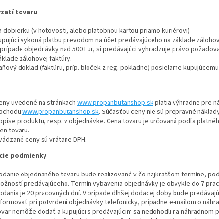
vzatí tovaru
a dobierku (v hotovosti, alebo platobnou kartou priamo kuriérovi)
upujúci vykoná platbu prevodom na účet predávajúceho na základe zálohove
 prípade objednávky nad 500 Eur, si predávajúci vyhradzuje právo požadov
áklade zálohovej faktúry.
aňový doklad (faktúru, príp. bloček z reg. pokladne) posielame kupujúcem
eny uvedené na stránkach
www.propanbutanshop.sk
platia výhradne pre 
bchodu
www.propanbutanshop.sk
. Súčasťou ceny nie sú prepravné náklady 
opise produktu, resp. v objednávke. Cena tovaru je určovaná podľa platnéh
ien tovaru.
vádzané ceny sú vrátane DPH.
cie podmienky
odanie objednaného tovaru bude realizované v čo najkratšom termíne, pod
ožností predávajúceho. Termín vybavenia objednávky je obvykle do 7 prac
odania je 20 pracovných dní. V prípade dlhšej dodacej doby bude predávaj
nformovať pri potvrdení objednávky telefonicky, prípadne e-mailom o náh
ovar nemôže dodať a kupujúci s predávajúcim sa nedohodli na náhradnom pln