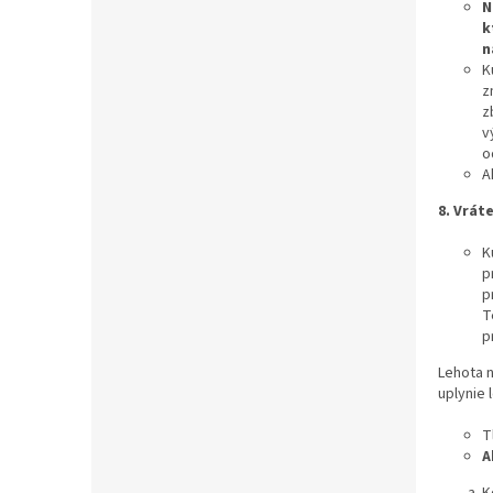
N
k
n
K
z
z
v
o
A
8.
Vráte
K
p
p
T
p
Lehota n
uplynie 
T
A
K