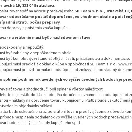
rnavská 19, 831 04 Bratislava.
oslať tovar späť na adresu predávajúceho
SD Team s. r. o., Trnavská 19, 
ovar odporúčame poslať doporučene, vo vhodnom obale a poistený.
rípadnú stratu počas prepravy.
enu dopravy a poistenia znáša kupujúci.
ovar na vrátenie musí byť v nasledovnom stave:
epoškodený a nepoužitý.
usí byť zabalený v nepoškodenom obale.
usí byť kompletný, vrátane všetkých častí, príslušenstva a dokumentácie.
upujúci musí predložiť doklad o kúpe v spoločností SD Team s. r. o., www.
upujúci musí priložiť formulár o odstúpení od zmluvy, alebo vlastný dokum
o splnení podmienok uvedených vo vyššie uvedených bodoch je pred
revziať tovar a zhodnotiť, či boli splnené všetky náležitosti.
 lehote najneskôr do 14 dní odo dňa doručenia oznámenia o odstúpení od zm
enou + náklady na doručenie tovaru kupujúcemu. Platba bude uskutočnená 
otvrdením objednávky súhlasí.
latba bude uskutočnená až po vrátení tovaru predávajúcemu z dôvodu kont
 prípade nesplnenia podmienok vo vyššie uvedených bodoch predávajúci n
ovar bude zaslaný na náklady kupujúceho späť.