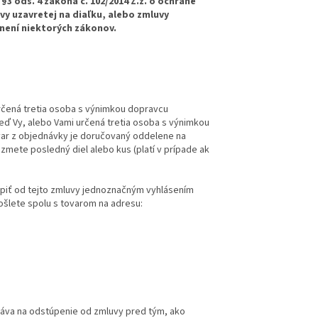
3 ods. 4 zákona č. 102/2014 Z.z. o ochrane
vy uzavretej na diaľku, alebo zmluvy
není niektorých zákonov.
rčená tretia osoba s výnimkou dopravcu
keď Vy, alebo Vami určená tretia osoba s výnimkou
ovar z objednávky je doručovaný oddelene na
zmete posledný diel alebo kus (platí v prípade ak
úpiť od tejto zmluvy jednoznačným vyhlásením
šlete spolu s tovarom na adresu:
ráva na odstúpenie od zmluvy pred tým, ako