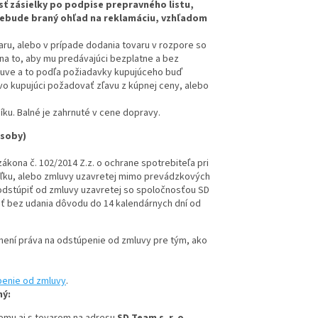
 zásielky po podpise prepravného listu,
 nebude braný ohľad na reklamáciu, vzhľadom
aru, alebo v prípade dodania tovaru v rozpore so
na to, aby mu predávajúci bezplatne a bez
uve a to podľa požiadavky kupujúceho buď
vo kupujúci požadovať zľavu z kúpnej ceny, alebo
ku. Balné je zahrnuté v cene dopravy.
osoby)
zákona č. 102/2014 Z.z. o ochrane spotrebiteľa pri
iaľku, alebo zmluvy uzavretej mimo prevádzkových
odstúpiť od zmluvy uzavretej so spoločnosťou SD
átiť bez udania dôvodu do 14 kalendárnych dní od
není práva na odstúpenie od zmluvy pre tým, ako
penie od zmluvy
.
ný:
cemu aj s tovarom na adresu
SD Team s. r. o.,