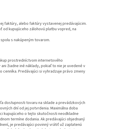
j faktúry, alebo faktúry vystavenej predávajúcim.
ať od kupujúceho zálohovú platbu vopred, na
u spolu s nakúpeným tovarom.
nákup prostredníctvom internetového
ani žiadne iné náklady, pokiaľ to nie je uvedené v
o cenníka. Predávajúci si vyhradzuje právo zmeny
ľa dostupnosti tovaru na sklade a prevádzkových
ovných dní od jej potvrdenia. Maximálna doba
úci kupujúceho o tejto skutočnosti neodkladne
radnom termíne dodania. Ak predávajúci objednaný
ení, je predávajúci povinný vrátiť už zaplatenú