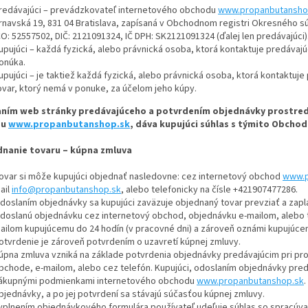
redávajúci – prevádzkovateľ internetového obchodu
www.propanbutansho
rnavská 19, 831 04 Bratislava, zapísaná v Obchodnom registri Okresného súdu
ČO: 52557502, DIČ: 2121091324, IČ DPH: SK2121091324 (ďalej len predávajúci)
upujúci – každá fyzická, alebo právnická osoba, ktorá kontaktuje predávaj
onúka.
upujúci – je taktiež každá fyzická, alebo právnická osoba, ktorá kontaktuj
ovar, ktorý nemá v ponuke, za účelom jeho kúpy.
aním web stránky predávajúceho a potvrdením objednávky prostre
du
www.propanbutanshop.sk
, dáva kupujúci súhlas s týmito Obch
dnanie tovaru – kúpna zmluva
ovar si môže kupujúci objednať nasledovne: cez internetový obchod
www.p
ail
info@propanbutanshop.sk
, alebo telefonicky na čísle +421907477286.
doslaním objednávky sa kupujúci zaväzuje objednaný tovar prevziať a zapla
doslanú objednávku cez internetový obchod, objednávku e-mailom, alebo t
ailom kupujúcemu do 24 hodín (v pracovné dni) a zároveň oznámi kupujúce
otvrdenie je zároveň potvrdením o uzavretí kúpnej zmluvy.
úpna zmluva vzniká na základe potvrdenia objednávky predávajúcim pri pr
bchode, e-mailom, alebo cez telefón. Kupujúci, odoslaním objednávky pre
ákupnými podmienkami internetového obchodu
www.propanbutanshop.sk
bjednávky, a po jej potvrdení sa stávajú súčasťou kúpnej zmluvy.
yplnením objednávkového formulára používateľ udeľuje súhlas so spracúv