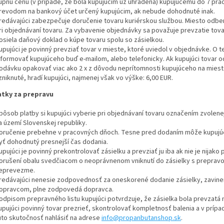
úpnu cenu (v prípade, že bola kupujúcim už uhradená) kupujúcemu do 7 prac
revodom na bankový účet určený kupujúcim, ak nebude dohodnuté inak.
redávajúci zabezpečuje doručenie tovaru kuriérskou službou. Miesto odber
ri objednávaní tovaru. Za vybavenie objednávky sa považuje prevzatie tov
osiela daňový doklad o kúpe tovaru spolu so zásielkou.
upujúci je povinný prevziať tovar v mieste, ktoré uviedol v objednávke. O t
nformovať kupujúceho buď e-mailom, alebo telefonicky. Ak kupujúci tovar 
odávku opakovať viac ako 2 x z dôvodu neprítomnosti kupujúceho na mies
zniknuté, hradí kupujúci, najmenej však vo výške: 6,00 EUR.
tky za prepravu
pôsob platby si kupujúci vyberie pri objednávaní tovaru označením zvolene
a území Slovenskej republiky.
oručenie prebehne v pracovných dňoch. Tesne pred dodaním môže kupujúce
yť dohodnutý presnejší čas dodania.
upujúci je povinný prekontrolovať zásielku a prevziať ju iba ak nie je nijako
orušení obalu svedčiacom o neoprávnenom vniknutí do zásielky s prepravo
eprevezme.
redávajúci nenesie zodpovednosť za oneskorené dodanie zásielky, zavin
opravcom, plne zodpovedá dopravca.
odpisom prepravného listu kupujúci potvrdzuje, že zásielka bola prevzatá 
upujúci povinný tovar prezrieť, skontrolovať kompletnosť balenia a v prípa
úto skutočnosť nahlásiť na adrese
info@propanbutanshop.sk
.