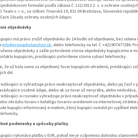
bjednávkovom formulári podľa zákona č. 122/2013 Z. z. o ochrane osobných
D Team s. r. o., so sídlom Trnavská 19, 831 04 Bratislava, Slovenská republ
 časti Zásady ochrany osobných údajov.
enie objednávky
upujúci má právo zrušiť objednávku do 24 hodín od objednania, bez udania
a
info@propanbutanshop.sk
, alebo telefonicky na tel. č. +421907477286. 
rušenia objednávky a zašle potvrdenie storna objednávky kupujúcemu e-ma
ontaktu kupujúcim, predávajúci potvrdenie storna vybaví telefonicky.
e, že už bola suma za objednaný tovar kupujúcim uhradená, predávajúci za
ých dní.
redávajúci si vyhradzuje právo neakceptovať objednávku, alebo jej časť v p
avádzajúce osobné údaje, alebo ak sa tovar už nevyrába, alebo nedodáva,
redávajúci si rovnako vyhradzuje právo neakceptovať objednávku v prípade 
lebo obrázku tovaru v katalógu tovarov uvedenom na internetovej stránk
ude kupujúci informovaný e-mailom, ktorý kupujúci uviedol pri vypĺňaní el
elefonicky.
obné podmienky a spôsoby platby
upujúci vykonáva platbu v EUR, pokiaľ nie je vzájomnou dohodou stanovené