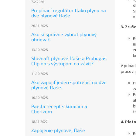
7.2.2026
o
Prepínací regulátor tlaku plynu na
S
dve plynové fľaše
v
26.11.2025
3. Zruš
Ako si správne vybrať plynový
K
ohrievač.
n
z
13.10.2025
k
Slovnaft plynové fľaše a Probugas
Clip on s výstupom na závit?
V prípad
pracovn
11.10.2025
Ako zapojiť jeden spotrebič na dve
P
plynové fľaše.
z
P
10.10.2025
a
b
Paella recept s kuracím a
Chorizom
t
4.
Plat
18.11.2022
Zapojenie plynovej fľaše
K