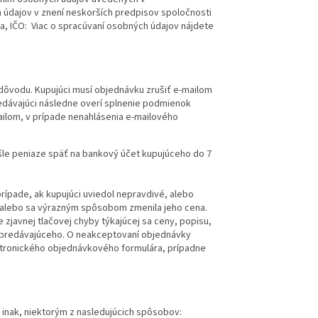
 údajov v znení neskorších predpisov spoločnosti
ika, IČO: Viac o spracúvaní osobných údajov nájdete
 dôvodu. Kupujúci musí objednávku zrušiť e-mailom
Predávajúci následne overí splnenie podmienok
ilom, v prípade nenahlásenia e-mailového
šle peniaze späť na bankový účet kupujúceho do 7
rípade, ak kupujúci uviedol nepravdivé, alebo
 alebo sa výrazným spôsobom zmenila jeho cena.
zjavnej tlačovej chyby týkajúcej sa ceny, popisu,
e predávajúceho. O neakceptovaní objednávky
ektronického objednávkového formulára, prípadne
 inak, niektorým z nasledujúcich spôsobov: