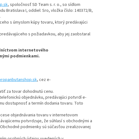
p.sk
, spoločnosť SD Team s. r. o., so sídlom
 Bratislava I, oddiel: Sro, vložka číslo: 140372/B,
.
úceho s úmyslom kúpy tovaru, ktorý predávajúci
e predávajúceho s požiadavkou, aby jej zaobstaral
dníctvom internetového
odnými podmienkami.
ropanbutanshop.sk
, cez e-
tiť za tovar dohodnutú cenu.
elefonickú objednávku, predávajúci potvrdí e-
mu dostupnosť a termín dodania tovaru. Toto
ocese objednávania tovaru v internetovom
dávajúcemu potvrdzuje, že súhlasí s obchodnými a
. Obchodné podmienky sú súčasťou zrealizovanej
aním osobných údajov uvedených v