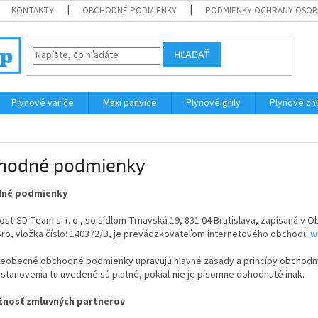
KONTAKTY
OBCHODNÉ PODMIENKY
PODMIENKY OCHRANY OSOB
HĽADAŤ
Plynové variče
Maxi panvice
Plynové grily
Plynové ch
hodné podmienky
né podmienky
sť SD Team s. r. o., so sídlom Trnavská 19, 831 04 Bratislava, zapísaná v 
Sro, vložka číslo: 140372/B, je prevádzkovateľom internetového obchodu
w
šeobecné obchodné podmienky upravujú hlavné zásady a princípy obchodný
stanovenia tu uvedené sú platné, pokiaľ nie je písomne dohodnuté inak.
žnosť zmluvných partnerov