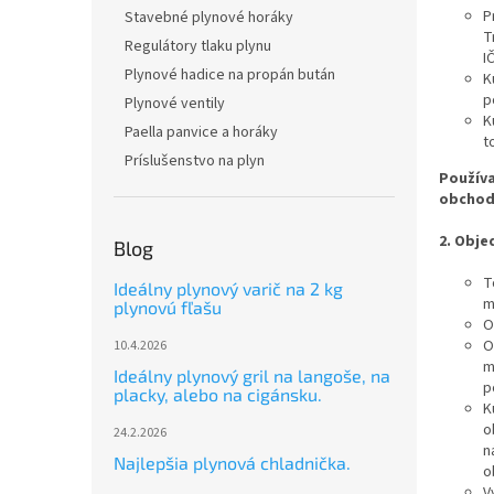
P
Stavebné plynové horáky
T
Regulátory tlaku plynu
I
Plynové hadice na propán bután
K
p
Plynové ventily
K
Paella panvice a horáky
t
Príslušenstvo na plyn
Použív
obcho
2. Obje
Blog
T
Ideálny plynový varič na 2 kg
m
plynovú fľašu
O
O
10.4.2026
m
Ideálny plynový gril na langoše, na
p
placky, alebo na cigánsku.
K
o
24.2.2026
n
Najlepšia plynová chladnička.
o
V