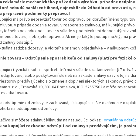
a reklamácie mechanického poškodenia výrobku, prípadne neúplnosť
toré nebudú nahlásené ihneď, najneskôr do 24 hodín od prevzatia,
a prepravné podmienky prepravcu!
upujúci má právo neprevziať tovar od dopravcu pri doručení iného typu tov
mluvou. V prípade dodania tovaru v rozpore so zmluvou, má kupujúci právo 
bytočného odkladu dodal tovar v súlade s podmienkami dohodnutými v zml
ýmenou tovaru, alebo jeho opravou. Ak nie je takýto postup možný, má prá
d zmluvy odstúpiť.
ktuálna sadzba dopravy je viditeľná priamo v objednávke – v nákupnom koší
nie tovaru – Odstúpenie spotrebiteľa od zmluvy (platí pre fyzické 
upujúci (fyzická osoba – spotrebiteľ) má v súlade s ustanovením § 7 ods. 1 
redaji tovaru, alebo poskytovaní služieb na základe zmluvy uzavretej na d
riestorov predávajúceho a o zmene a doplnení niektorých zákonov, právo 
eam s. r. o., Trnavská 19, 831 04 Bratislava, IČO: 52557502 a môže tovar vr
revzatia tovaru.
a odstúpenie od zmluvy je zachovaná, ak kupujúci zašle oznámenie o uplat
lehota na odstúpenie od zmluvy.
lačivo si môžete stiahnuť kliknutím na nasledujúci odkaz
Formulár na odstú
k sa kupujúci rozhodne odstúpiť od zmluvy s predávajúcim, je povin
ompletne vyplniť formulár na odstúpenie od zmluvy a zaslať ho predávajú