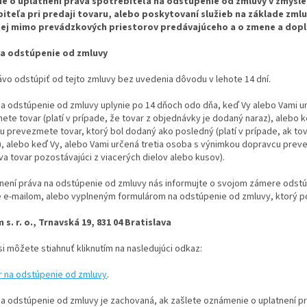
e o uplatnení práva spotrebiteľa na odstúpenie od zmluvy v zmysle §
iteľa pri predaji tovaru, alebo poskytovaní služieb na základe zmlu
ej mimo prevádzkových priestorov predávajúceho a o zmene a dopl
a odstúpenie od zmluvy
vo odstúpiť od tejto zmluvy bez uvedenia dôvodu v lehote 14 dní.
na odstúpenie od zmluvy uplynie po 14 dňoch odo dňa, keď Vy alebo Vami u
te tovar (platí v prípade, že tovar z objednávky je dodaný naraz), alebo 
 prevezmete tovar, ktorý bol dodaný ako posledný (platí v prípade, ak t
), alebo keď Vy, alebo Vami určená tretia osoba s výnimkou dopravcu preve
a tovar pozostávajúci z viacerých dielov alebo kusov).
atnení práva na odstúpenie od zmluvy nás informujte o svojom zámere odst
 e-mailom, alebo vyplneným formulárom na odstúpenie od zmluvy, ktorý po
s. r. o., Trnavská 19, 831 04 Bratislava
si môžete stiahnuť kliknutím na nasledujúci odkaz:
r na odstúpenie od zmluvy
.
na odstúpenie od zmluvy je zachovaná, ak zašlete oznámenie o uplatnení p