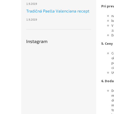
1.9.2019
Pri pre
Tradičná Paella Valenciana recept
n
1.9.2019
k
V
z
D
Instagram
5.
Ceny
C
o
p
c
U
6.
Doda
D
m
d
i
t