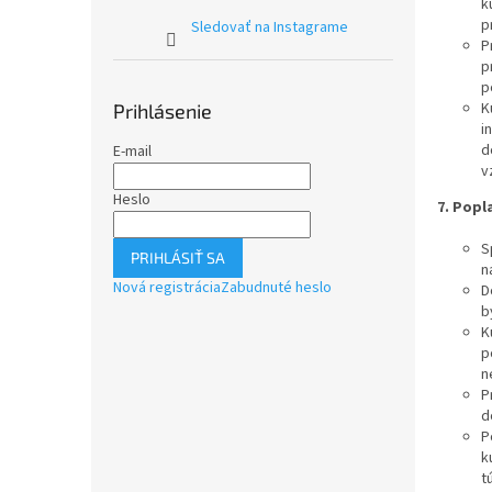
k
p
Sledovať na Instagrame
P
p
p
K
Prihlásenie
i
d
E-mail
v
Heslo
7.
Popla
S
PRIHLÁSIŤ SA
n
Nová registrácia
Zabudnuté heslo
D
b
K
p
n
P
d
P
k
t