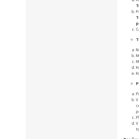
T
P
T
p
C
T
N
M
M
K
K
P
P
V
c
p
P
V
t