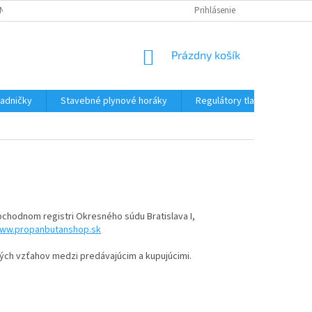
NÝCH ÚDAJOV
DOPRAVA A PLATBA
REKLAMÁCIA TOVARU
Prihlásenie
OR
NÁKUPNÝ
Prázdny košík
KOŠÍK
ladničky
Stavebné plynové horáky
Regulátory tlaku plynu
Obchodnom registri Okresného súdu Bratislava I,
ww.propanbutanshop.sk
ch vzťahov medzi predávajúcim a kupujúcimi.