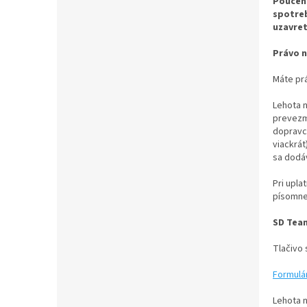
Poučeni
spotreb
uzavret
Právo n
Máte prá
Lehota 
prevezme
dopravcu
viackrát
sa dodáv
Pri upl
písomne
SD Team 
Tlačivo 
Formulá
Lehota 