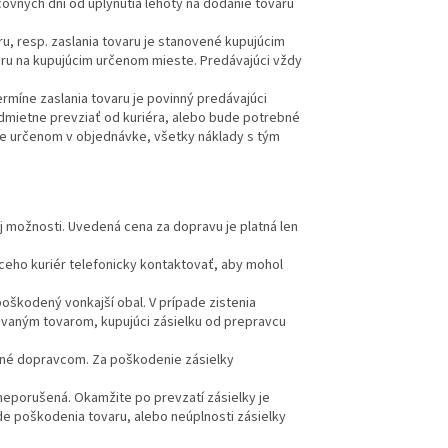
ovných dní od uplynutia lehoty na dodanie tovaru
u, resp. zaslania tovaru je stanovené kupujúcim
aru na kupujúcim určenom mieste. Predávajúci vždy
ermíne zaslania tovaru je povinný predávajúci
odmietne prevziať od kuriéra, alebo bude potrebné
te určenom v objednávke, všetky náklady s tým
j možnosti. Uvedená cena za dopravu je platná len
ho kuriér telefonicky kontaktovať, aby mohol
 poškodený vonkajší obal. V prípade zistenia
vaným tovarom, kupujúci zásielku od prepravcu
ené dopravcom. Za poškodenie zásielky
neporušená. Okamžite po prevzatí zásielky je
de poškodenia tovaru, alebo neúplnosti zásielky