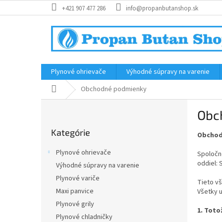
Prejsť
+421 907 477 286
info@propanbutanshop.sk
na
obsah
Plynové ohrievače
Výhodné súpravy na varenie
Domov
Obchodné podmienky
B
Obc
o
Preskočiť
č
Kategórie
kategórie
Obchod
n
ý
Plynové ohrievače
Spoločno
p
oddiel: 
Výhodné súpravy na varenie
a
Plynové variče
n
Tieto v
e
Maxi panvice
Všetky u
l
Plynové grily
1. Toto
Plynové chladničky