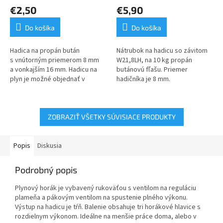
€2,50
€5,90
Do košíka
Do košíka
Hadica na propán bután
Nátrubok na hadicu so závitom
s vnútorným priemerom 8 mm
W21,8LH, na 10 kg propán
a vonkajším 16 mm. Hadicu na
butánovú fľašu. Priemer
plyn je možné objednať v
hadičníka je 8 mm.
akejkoľvek dĺžke. Cena platí za
jeden bežný meter.
ZOBRAZIŤ VŠETKY SÚVISIACE PRODUKTY
Popis
Diskusia
Podrobný popis
Plynový horák je vybavený rukoväťou s ventilom na reguláciu
plameňa a pákovým ventilom na spustenie plného výkonu.
Výstup na hadicu je tŕň. Balenie obsahuje tri horákové hlavice s
rozdielnym výkonom. Ideálne na menšie práce doma, alebo v