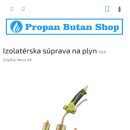
Prejsť
NÁKUP
na
obsah
KOŠÍK
Izolatérska súprava na plyn
7016
Značka:
Meva SK