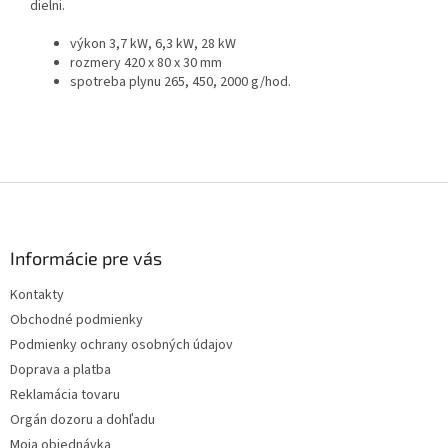
dielni.
výkon 3,7 kW, 6,3 kW, 28 kW
rozmery 420 x 80 x 30 mm
spotreba plynu 265, 450, 2000 g/hod.
Z
á
p
ä
Informácie pre vás
t
Kontakty
i
Obchodné podmienky
e
Podmienky ochrany osobných údajov
Doprava a platba
Reklamácia tovaru
Orgán dozoru a dohľadu
Moja objednávka