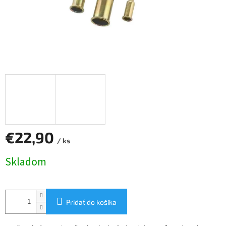
€22,90
/ ks
Jednotková
Skladom
cena:
Pridať do košíka